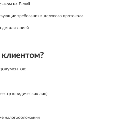
сьмом на E-mail
твующие требованиям делового протокола
й детализацией
 клиентом?
документов:
еестр юридических лиц)
ме налогообложения