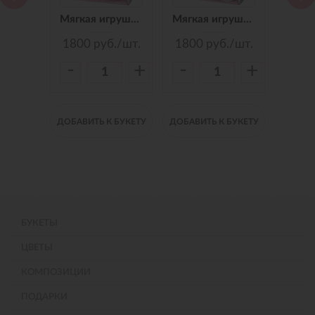
Мягкая игрушка Зайчик Jack&Lin в Синем Платье, 25 см
Мягкая игрушка Зайчик Jack&Lin в Красных Штанишках,25 см
Мягкая игрушка Зайчик Jack&Lin Морячок в Синих штанишках,25
./шт.
1800
руб./шт.
1800
руб./шт.
150
-
-
-
+
+
+
 БУКЕТУ
ДОБАВИТЬ К БУКЕТУ
ДОБАВИТЬ К БУКЕТУ
ДОБАВИ
БУКЕТЫ
ЦВЕТЫ
КОМПОЗИЦИИ
ПОДАРКИ