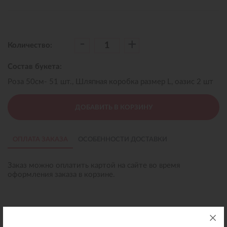
-
+
Количество:
Состав букета:
Роза 50см- 51 шт., Шляпная коробка размер L, оазис 2 шт
ДОБАВИТЬ В КОРЗИНУ
ОПЛАТА ЗАКАЗА
ОСОБЕННОСТИ ДОСТАВКИ
Заказ можно оплатить картой на сайте во время
оформления заказа в корзине.