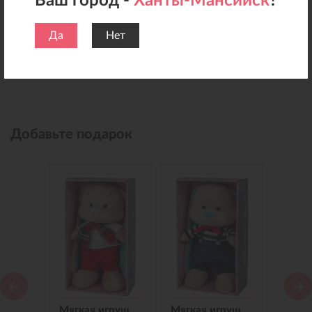
Ваш город -
Ханты-Мансийск
?
Да
Нет
Добавьте подарок
Мягкая игрушка Зайчик Jack&Lin в Синем Платье, 25 см
Мягкая игрушка Зайчик Jack&Lin в Красных Штанишках,25 см
Мягкая игрушка Зайчик Jack&Lin Морячок в Синих штанишках,25