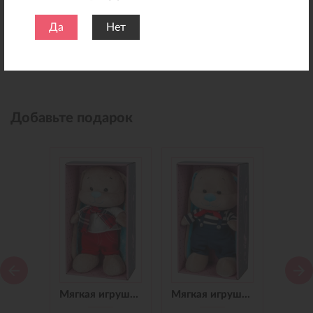
Да
Нет
Добавьте подарок
Мягкая игрушка Зайчик Jack&Lin в Синем Платье, 25 см
Мягкая игрушка Зайчик Jack&Lin в Красных Штанишках,25 см
Мягкая игрушка Зайчик Jack&Lin Морячок в Синих штанишках,25