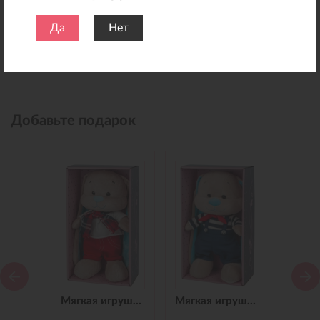
Да
Нет
Добавьте подарок
Мягкая игрушка Зайчик Jack&Lin в Синем Платье, 25 см
Мягкая игрушка Зайчик Jack&Lin в Красных Штанишках,25 см
Мягкая игрушка Зайчик Jack&Lin Морячок в Синих штанишках,25