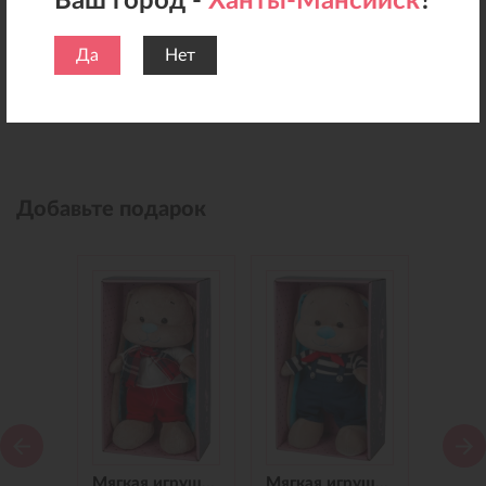
Ваш город -
Ханты-Мансийск
?
Да
Нет
Добавьте подарок
Мягкая игрушка Зайчик Jack&Lin в Синем Платье, 25 см
Мягкая игрушка Зайчик Jack&Lin в Красных Штанишках,25 см
Мягкая игрушка Зайчик Jack&Lin Морячок в Синих штанишках,25