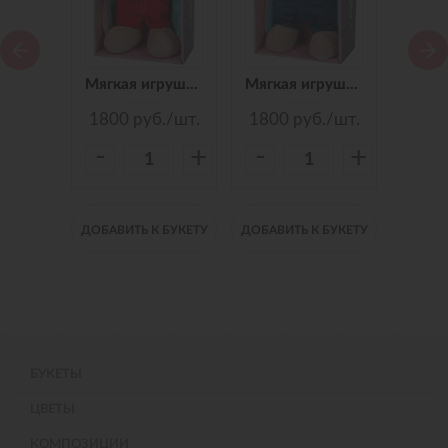
Мягкая игрушка Зайчик Jack&Lin в Синем Платье, 25 см
Мягкая игрушка Зайчик Jack&Lin в Красных Штанишках,25 см
Мягкая игрушка Зайчик Jack&Lin Морячок в Синих штанишках,25
./шт.
1800
руб./шт.
1800
руб./шт.
150
-
-
-
+
+
+
 БУКЕТУ
ДОБАВИТЬ К БУКЕТУ
ДОБАВИТЬ К БУКЕТУ
ДОБАВИ
БУКЕТЫ
ЦВЕТЫ
КОМПОЗИЦИИ