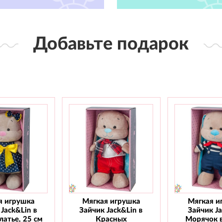
Добавьте подарок
я игрушка
Мягкая игрушка
Мягкая и
Jack&Lin в
Зайчик Jack&Lin в
Зайчик J
атье, 25 см
Красных
Морячок 