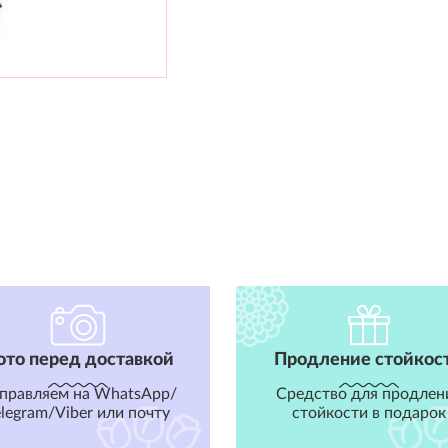
ото перед доставкой
Продление стойкос
правляем на WhatsApp/
Средство для продлен
elegram/Viber или почту
стойкости в подарок