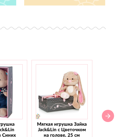
грушка
Мягкая игрушка Зайка
Мягкая игрушка
ack&Lin
Jack&Lin с Цветочком
Jack&Lin С го
в Синих
на голове, 25 см
бабочкой, 2