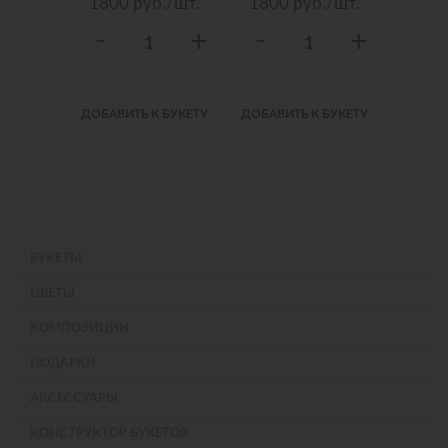
./шт.
1800
руб./шт.
1800
руб./шт.
150
-
-
-
+
+
+
 БУКЕТУ
ДОБАВИТЬ К БУКЕТУ
ДОБАВИТЬ К БУКЕТУ
ДОБАВИ
БУКЕТЫ
ЦВЕТЫ
КОМПОЗИЦИИ
ПОДАРКИ
АКСЕССУАРЫ
КОНСТРУКТОР БУКЕТОВ