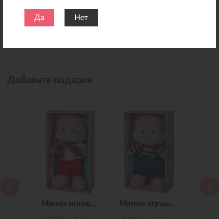
Да
Нет
Добавьте подарок
Мягкая игрушка Зайчик Jack&Lin в Синем Платье, 25 см
Мягкая игрушка Зайчик Jack&Lin в Красных Штанишках,25 см
Мягкая игрушка Зайчик Jack&Lin Морячок в Синих штанишках,25