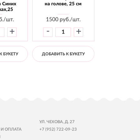
в Синих
на голове, 25 см
бабочкой, 2
ах,25
б./шт.
1500
руб./шт.
1800
руб./
-
-
+
+
К БУКЕТУ
ДОБАВИТЬ К БУКЕТУ
ДОБАВИТЬ К Б
УЛ. ЧЕХОВА, Д. 27
 И ОПЛАТА
+7 (952) 722-09-23
Ы