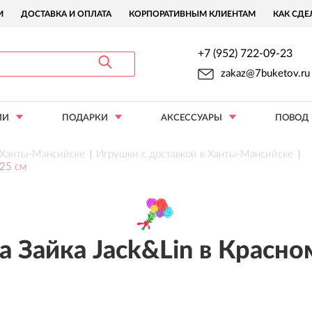
И
ДОСТАВКА И ОПЛАТА
КОРПОРАТИВНЫМ КЛИЕНТАМ
КАК СДЕ
+7 (952) 722-09-23
zakaz@7buketov.ru
ИИ
ПОДАРКИ
АКСЕССУАРЫ
ПОВОД
в Ханты-Мансийске
Игрушки с доставкой в Ханты-Мансийске
 25 см
 Зайка Jack&Lin в Красно