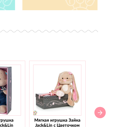
грушка
Мягкая игрушка Зайка
Мягкая игрушка
ack&Lin
Jack&Lin с Цветочком
Jack&Lin С го