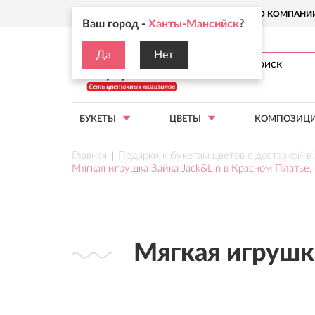
Ваш город:
Ханты-Мансийск
О КОМПАНИ
Ваш город -
Ханты-Мансийск
?
Да
Нет
БУКЕТЫ
ЦВЕТЫ
КОМПОЗИЦ
Главная
Подарки к букетам цветов с доставкой 
Мягкая игрушка Зайка Jack&Lin в Красном Платье,
Мягкая игрушка