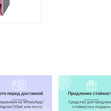
ото перед доставкой
Продление стойкос
правляем на WhatsApp/
Средство для продлен
elegram/Viber или почту
стойкости в подарок