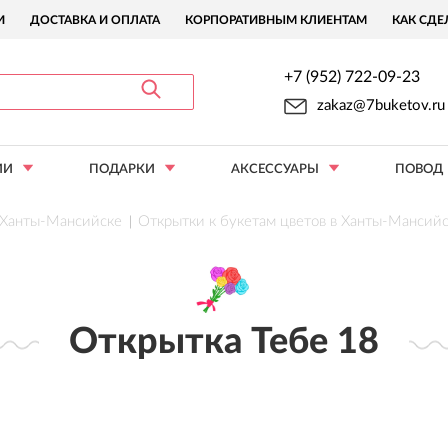
И
ДОСТАВКА И ОПЛАТА
КОРПОРАТИВНЫМ КЛИЕНТАМ
КАК СДЕ
+7 (952) 722-09-23
zakaz@7buketov.ru
ИИ
ПОДАРКИ
АКСЕССУАРЫ
ПОВОД
в Ханты-Мансийске
Открытки к букетам цветов в Ханты-Мансий
Открытка Тебе 18