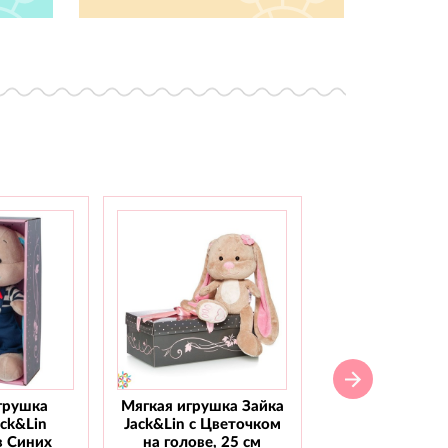
грушка
Мягкая игрушка Зайка
Мягкая игрушка
ack&Lin
Jack&Lin с Цветочком
Jack&Lin С го
в Синих
на голове, 25 см
бабочкой, 2