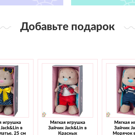
Добавьте подарок
я игрушка
Мягкая игрушка
Мягкая и
Jack&Lin в
Зайчик Jack&Lin в
Зайчик J
атье, 25 см
Красных
Морячок 