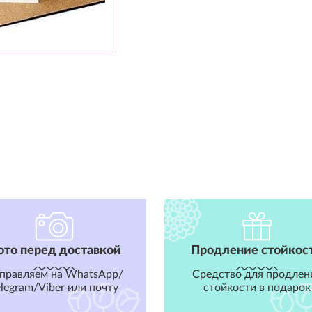
ото перед доставкой
Продление стойкос
правляем на WhatsApp/
Средство для продлен
elegram/Viber или почту
стойкости в подарок