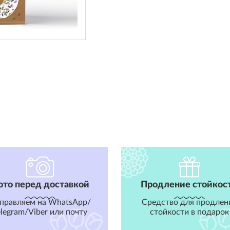
ото перед доставкой
Продление стойкос
правляем на WhatsApp/
Средство для продлен
elegram/Viber или почту
стойкости в подарок