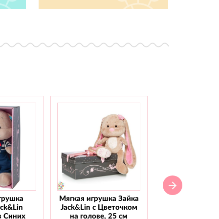
грушка
Мягкая игрушка Зайка
Мягкая игрушка
ack&Lin
Jack&Lin с Цветочком
Jack&Lin С го
в Синих
на голове, 25 см
бабочкой, 2