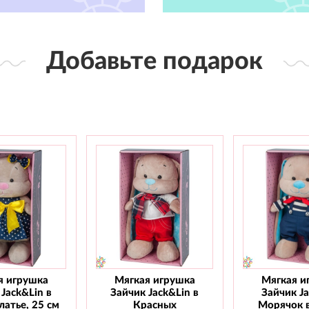
Добавьте подарок
я игрушка
Мягкая игрушка
Мягкая и
Jack&Lin в
Зайчик Jack&Lin в
Зайчик J
атье, 25 см
Красных
Морячок 