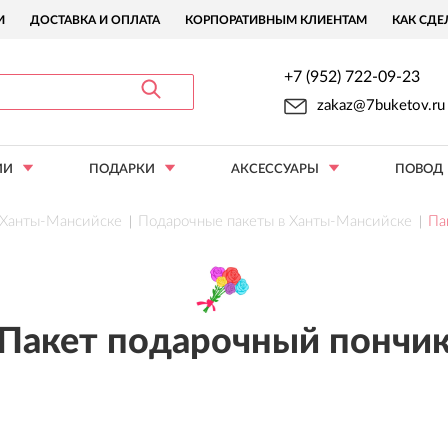
И
ДОСТАВКА И ОПЛАТА
КОРПОРАТИВНЫМ КЛИЕНТАМ
КАК СДЕ
+7 (952) 722-09-23
zakaz@7buketov.ru
ИИ
ПОДАРКИ
АКСЕССУАРЫ
ПОВОД
в Ханты-Мансийске
Подарочные пакеты в Ханты-Мансийске
Па
Пакет подарочный пончи