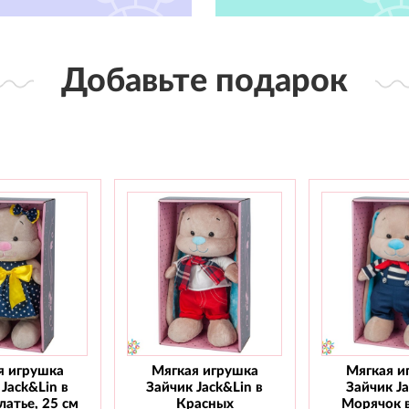
Добавьте подарок
я игрушка
Мягкая игрушка
Мягкая и
Jack&Lin в
Зайчик Jack&Lin в
Зайчик J
атье, 25 см
Красных
Морячок 