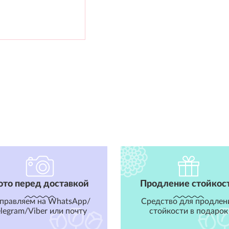
ото перед доставкой
Продление стойкос
правляем на WhatsApp/
Средство для продлен
elegram/Viber или почту
стойкости в подарок