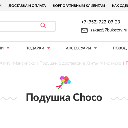
И
ДОСТАВКА И ОПЛАТА
КОРПОРАТИВНЫМ КЛИЕНТАМ
КАК СДЕ
+7 (952) 722-09-23
zakaz@7buketov.ru
ИИ
ПОДАРКИ
АКСЕССУАРЫ
ПОВОД
в Ханты-Мансийске
Подушки с доставкой в Ханты-Мансийске
Подушка Choco