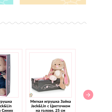
грушка
Мягкая игрушка Зайка
Мягкая игрушка
ack&Lin
Jack&Lin с Цветочком
Jack&Lin С го
в Синих
на голове, 25 см
бабочкой, 2