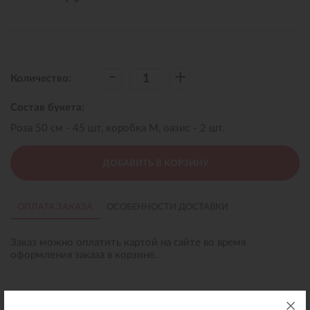
-
+
Количество:
Состав букета:
Роза 50 см - 45 шт, коробка M, оазис - 2 шт.
ДОБАВИТЬ В КОРЗИНУ
ОПЛАТА ЗАКАЗА
ОСОБЕННОСТИ ДОСТАВКИ
Заказ можно оплатить картой на сайте во время
оформления заказа в корзине.