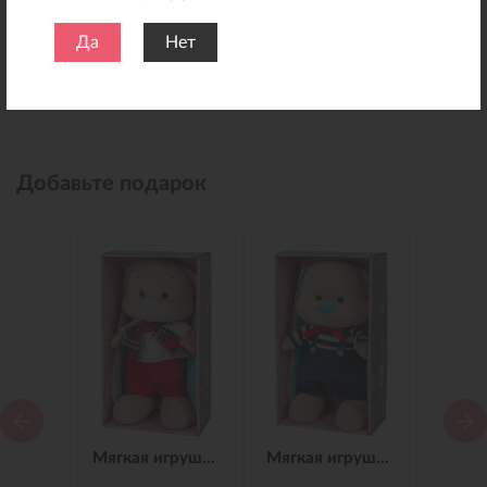
Да
Нет
Добавьте подарок
Мягкая игрушка Зайчик Jack&Lin в Синем Платье, 25 см
Мягкая игрушка Зайчик Jack&Lin в Красных Штанишках,25 см
Мягкая игрушка Зайчик Jack&Lin Морячок в Синих штанишках,25